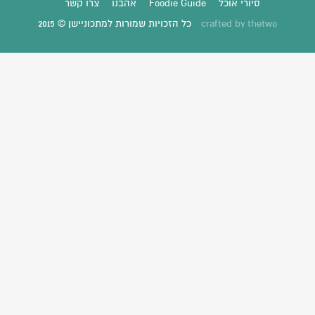
סיורי אוכל
Foodie Guide
אהבנו
צרו קשר
thetwo
crafted by
כל הזכויות שמורות למתכוניישן © 2015