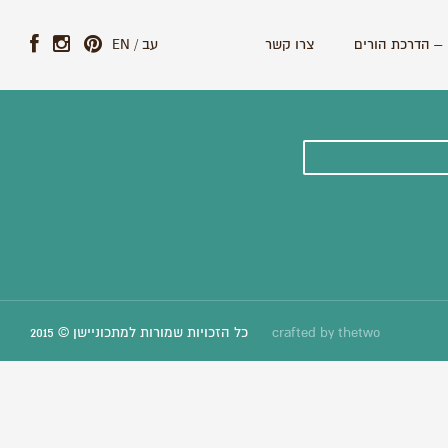
– הדרכת הורים
צרו קשר
עב
/
EN
ונים וסיפורים חדשים:
thetwo
crafted by
כל הזכויות שמורות למתכוניישן © 2015