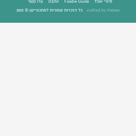
סיורי אוכל
Foodie Guide
אהבנו
צרו קשר
thetwo
crafted by
כל הזכויות שמורות למתכוניישן © 2015