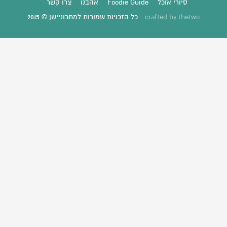
סיורי אוכל
Foodie Guide
אהבנו
צרו קשר
thetwo
crafted by
כל הזכויות שמורות למתכוניישן © 2015