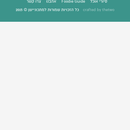
סיורי אוכל
Foodie Guide
אהבנו
צרו קשר
thetwo
crafted by
כל הזכויות שמורות למתכוניישן © 2015