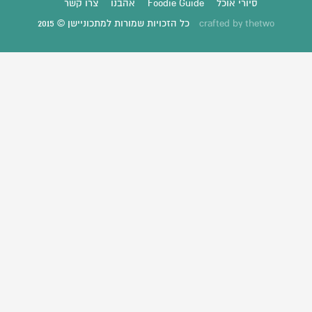
סיורי אוכל
Foodie Guide
אהבנו
צרו קשר
thetwo
crafted by
כל הזכויות שמורות למתכוניישן © 2015