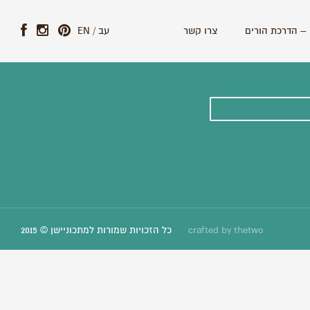
– הדרכת הורים
צרו קשר
עב
/
EN
ונים וסיפורים חדשים:
thetwo
crafted by
כל הזכויות שמורות למתכוניישן © 2015