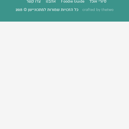
סיורי אוכל
Foodie Guide
אהבנו
צרו קשר
thetwo
crafted by
כל הזכויות שמורות למתכוניישן © 2015