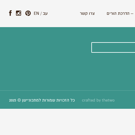
– הדרכת הורים
צרו קשר
עב
/
EN
ונים וסיפורים חדשים:
thetwo
crafted by
כל הזכויות שמורות למתכוניישן © 2015