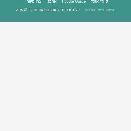
סיורי אוכל
Foodie Guide
אהבנו
צרו קשר
thetwo
crafted by
כל הזכויות שמורות למתכוניישן © 2015