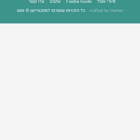
סיורי אוכל
Foodie Guide
אהבנו
צרו קשר
thetwo
crafted by
כל הזכויות שמורות למתכוניישן © 2015