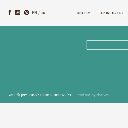
– הדרכת הורים
צרו קשר
עב
/
EN
ונים וסיפורים חדשים:
thetwo
crafted by
כל הזכויות שמורות למתכוניישן © 2015