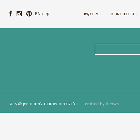
– הדרכת הורים
צרו קשר
עב
/
EN
ונים וסיפורים חדשים:
thetwo
crafted by
כל הזכויות שמורות למתכוניישן © 2015