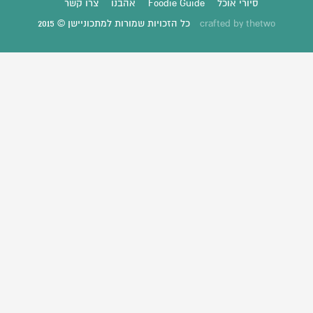
סיורי אוכל
Foodie Guide
אהבנו
צרו קשר
thetwo
crafted by
כל הזכויות שמורות למתכוניישן © 2015