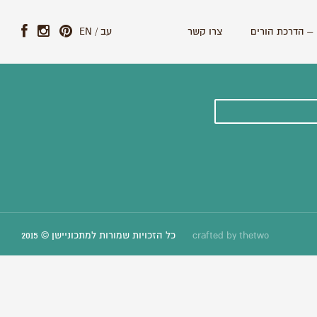
– הדרכת הורים
צרו קשר
עב
/
EN
ונים וסיפורים חדשים:
thetwo
crafted by
כל הזכויות שמורות למתכוניישן © 2015