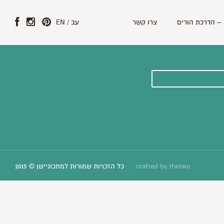
– הדרכת הורים
צרו קשר
עב
/
EN
ונים וסיפורים חדשים:
thetwo
crafted by
כל הזכויות שמורות למתכוניישן © 2015