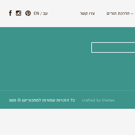
– הדרכת הורים
צרו קשר
עב
/
EN
ונים וסיפורים חדשים:
thetwo
crafted by
כל הזכויות שמורות למתכוניישן © 2015