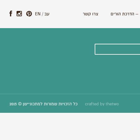
– הדרכת הורים
צרו קשר
עב
/
EN
ונים וסיפורים חדשים:
thetwo
crafted by
כל הזכויות שמורות למתכוניישן © 2015