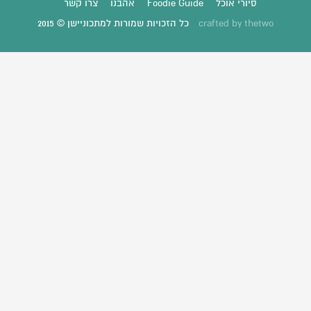
סיורי אוכל
Foodie Guide
אהבנו
צרו קשר
thetwo
crafted by
כל הזכויות שמורות למתכוניישן © 2015