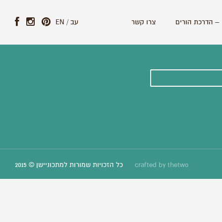
– הדרכת הורים
צרו קשר
עב
/
EN
ונים וסיפורים חדשים:
thetwo
crafted by
כל הזכויות שמורות למתכוניישן © 2015