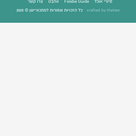
סיורי אוכל
Foodie Guide
אהבנו
צרו קשר
thetwo
crafted by
כל הזכויות שמורות למתכוניישן © 2015