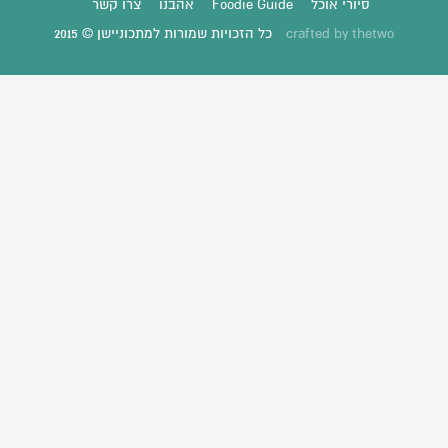
סיורי אוכל
Foodie Guide
אהבנו
צרו קשר
thetwo
crafted by
כל הזכויות שמורות למתכוניישן © 2015