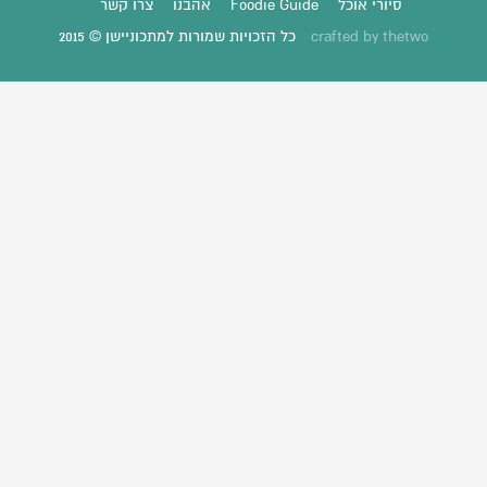
סיורי אוכל
Foodie Guide
אהבנו
צרו קשר
thetwo
crafted by
כל הזכויות שמורות למתכוניישן © 2015