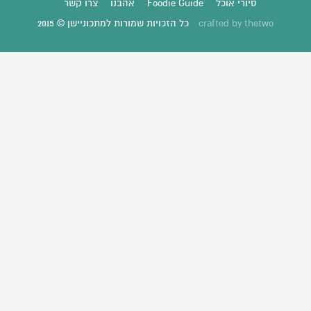
סיורי אוכל
Foodie Guide
אהבנו
צרו קשר
thetwo
crafted by
כל הזכויות שמורות למתכוניישן © 2015