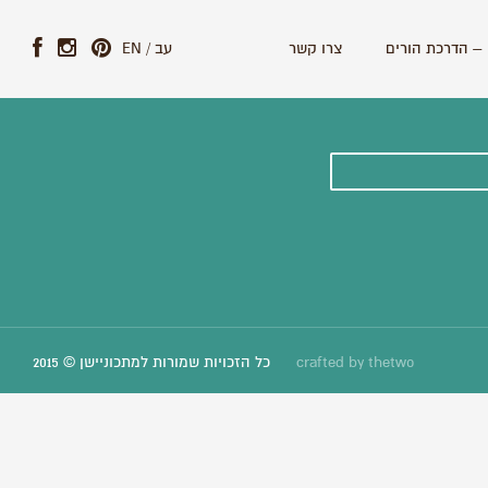
– הדרכת הורים
צרו קשר
עב
/
EN
ונים וסיפורים חדשים:
thetwo
crafted by
כל הזכויות שמורות למתכוניישן © 2015