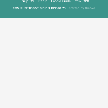
סיורי אוכל
Foodie Guide
אהבנו
צרו קשר
thetwo
crafted by
כל הזכויות שמורות למתכוניישן © 2015