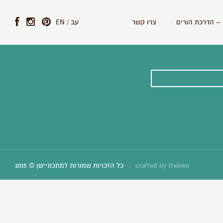
– הדרכת הורים
צרו קשר
עב
/
EN
ונים וסיפורים חדשים:
thetwo
crafted by
כל הזכויות שמורות למתכוניישן © 2015