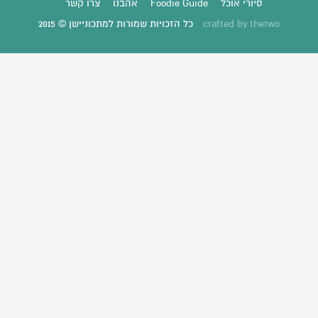
סיורי אוכל
Foodie Guide
אהבנו
צרו קשר
thetwo
crafted by
כל הזכויות שמורות למתכוניישן © 2015