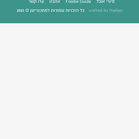
סיורי אוכל
Foodie Guide
אהבנו
צרו קשר
thetwo
crafted by
כל הזכויות שמורות למתכוניישן © 2015