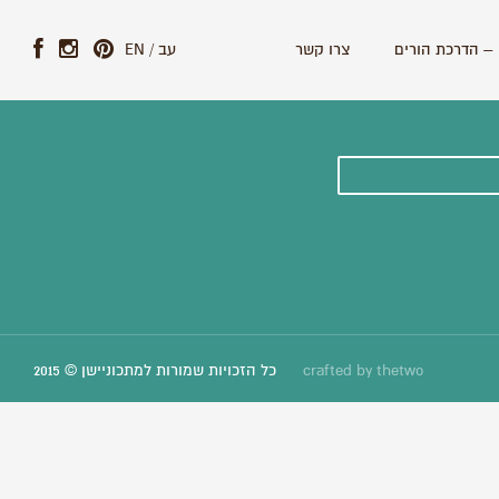
– הדרכת הורים
צרו קשר
עב
/
EN
ונים וסיפורים חדשים:
thetwo
crafted by
כל הזכויות שמורות למתכוניישן © 2015