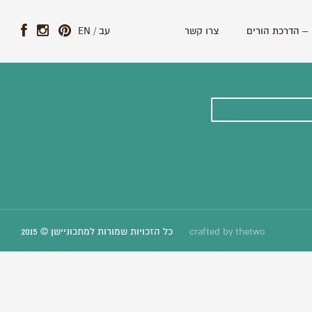
– הדרכת הורים
צרו קשר
עב
/
EN
ונים וסיפורים חדשים:
thetwo
crafted by
כל הזכויות שמורות למתכוניישן © 2015