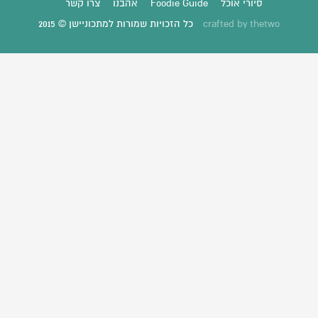
סיורי אוכל
Foodie Guide
אהבנו
צרו קשר
thetwo
crafted by
כל הזכויות שמורות למתכוניישן © 2015