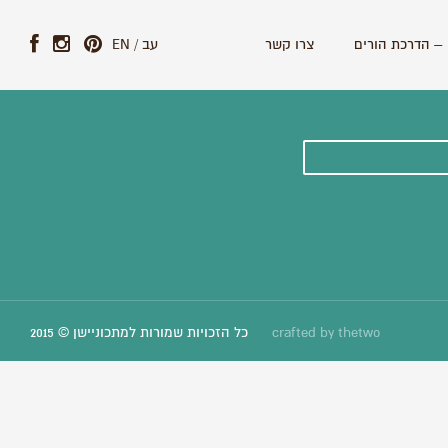
– הדרכת הורים
צרו קשר
עב
/
EN
ונים וסיפורים חדשים:
thetwo
crafted by
כל הזכויות שמורות למתכוניישן © 2015