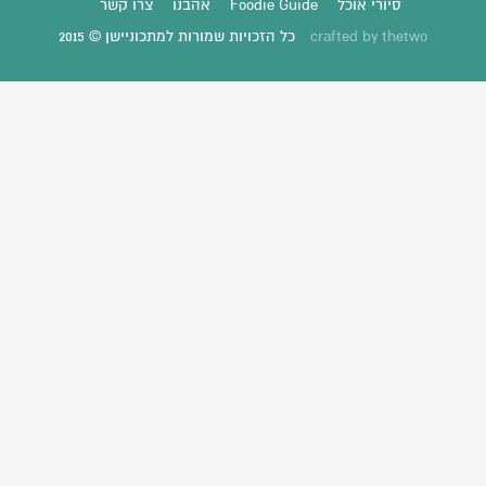
סיורי אוכל
Foodie Guide
אהבנו
צרו קשר
thetwo
crafted by
כל הזכויות שמורות למתכוניישן © 2015