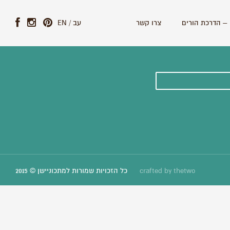
– הדרכת הורים
צרו קשר
עב
/
EN
ונים וסיפורים חדשים:
thetwo
crafted by
כל הזכויות שמורות למתכוניישן © 2015