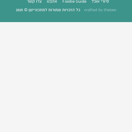
סיורי אוכל
Foodie Guide
אהבנו
צרו קשר
thetwo
crafted by
כל הזכויות שמורות למתכוניישן © 2015