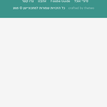
סיורי אוכל
Foodie Guide
אהבנו
צרו קשר
thetwo
crafted by
כל הזכויות שמורות למתכוניישן © 2015