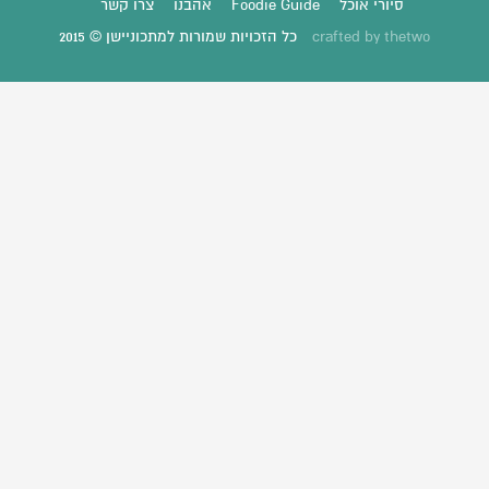
סיורי אוכל
Foodie Guide
אהבנו
צרו קשר
thetwo
crafted by
כל הזכויות שמורות למתכוניישן © 2015