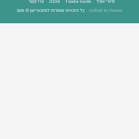
סיורי אוכל
Foodie Guide
אהבנו
צרו קשר
thetwo
crafted by
כל הזכויות שמורות למתכוניישן © 2015