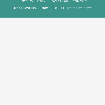
סיורי אוכל
Foodie Guide
אהבנו
צרו קשר
thetwo
crafted by
כל הזכויות שמורות למתכוניישן © 2015