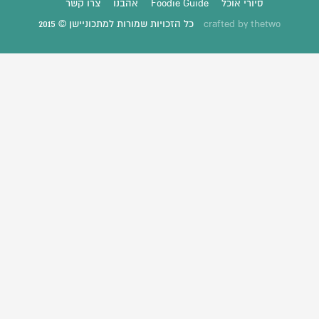
סיורי אוכל
Foodie Guide
אהבנו
צרו קשר
thetwo
crafted by
כל הזכויות שמורות למתכוניישן © 2015