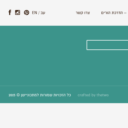
– הדרכת הורים
צרו קשר
עב
/
EN
ונים וסיפורים חדשים:
thetwo
crafted by
כל הזכויות שמורות למתכוניישן © 2015