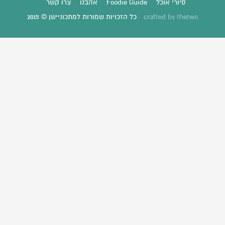
סיורי אוכל
Foodie Guide
אהבנו
צרו קשר
thetwo
crafted by
כל הזכויות שמורות למתכוניישן © 2015