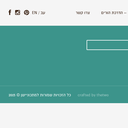
– הדרכת הורים
צרו קשר
עב
/
EN
ונים וסיפורים חדשים:
thetwo
crafted by
כל הזכויות שמורות למתכוניישן © 2015