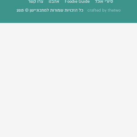
סיורי אוכל
Foodie Guide
אהבנו
צרו קשר
thetwo
crafted by
כל הזכויות שמורות למתכוניישן © 2015