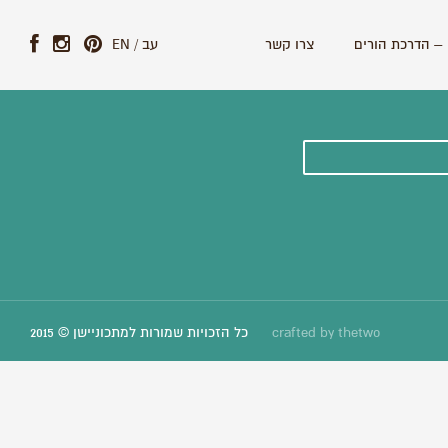
– הדרכת הורים
צרו קשר
עב
/
EN
ונים וסיפורים חדשים:
thetwo
crafted by
כל הזכויות שמורות למתכוניישן © 2015