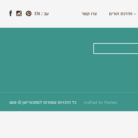
– הדרכת הורים
צרו קשר
עב
/
EN
ונים וסיפורים חדשים:
thetwo
crafted by
כל הזכויות שמורות למתכוניישן © 2015