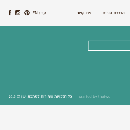
– הדרכת הורים
צרו קשר
עב
/
EN
ונים וסיפורים חדשים:
thetwo
crafted by
כל הזכויות שמורות למתכוניישן © 2015