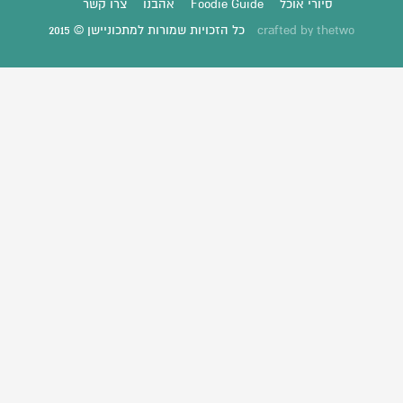
סיורי אוכל
Foodie Guide
אהבנו
צרו קשר
thetwo
crafted by
כל הזכויות שמורות למתכוניישן © 2015