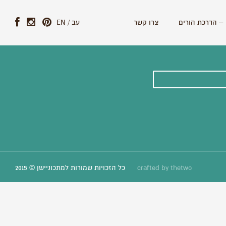
– הדרכת הורים
צרו קשר
עב
/
EN
ונים וסיפורים חדשים:
thetwo
crafted by
כל הזכויות שמורות למתכוניישן © 2015